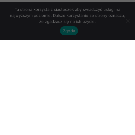
Ta strona korzysta z ciasteczek aby świadczyć usługi na
najwyższym poziomie. Dalsze korzystanie ze strony oznacza,
Gdzie
że zgadzasz się na ich użycie.
znajdziesz:
Zgoda