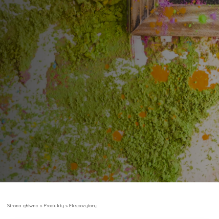
Strona główna
»
Produkty
»
Ekspozytory