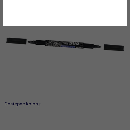
Permanentne, Zabezpieczające
»
M830 DUO
Dostępne kolory: