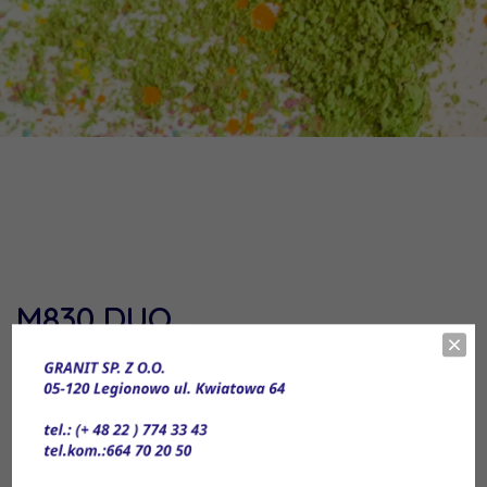
M830 DUO
Strona główna
»
Produkty
»
Markery
»
Wodoodporne, Olejowe,