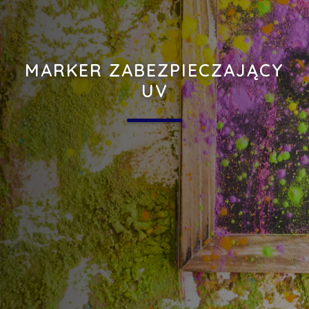
MARKER ZABEZPIECZAJĄCY
UV