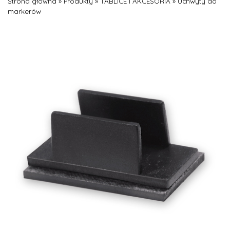
Strona główna
»
Produkty
»
TABLICE I AKCESORIA
»
Uchwyty do
markerów