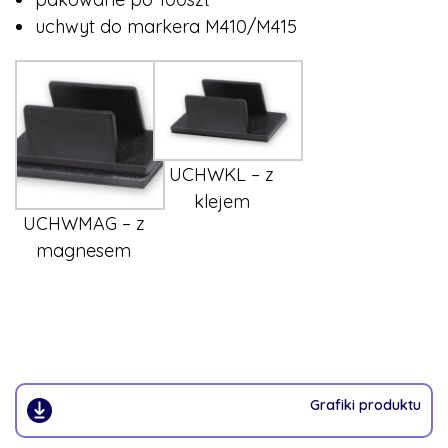
uchwyt do markera M410/M415
UCHWKL – z
klejem
UCHWMAG – z
magnesem
Grafiki produktu