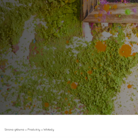
Strona główna
»
Produkty
»
Wkłady