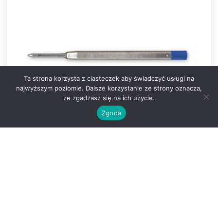
Ta strona korzysta z ciasteczek aby świadczyć usługi na
najwyższym poziomie. Dalsze korzystanie ze strony oznacza,
że zgadzasz się na ich użycie.
Zgoda
W599